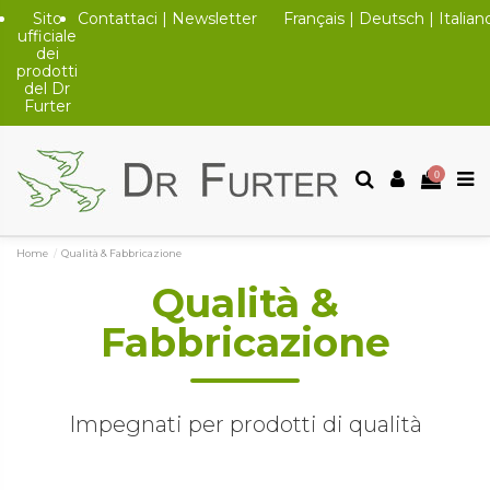
Sito
Contattaci
|
Newsletter
Français
|
Deutsch
|
Italian
ufficiale
dei
prodotti
del Dr
Furter
0
Home
Qualità & Fabbricazione
Qualità &
Fabbricazione
Impegnati per prodotti di qualità