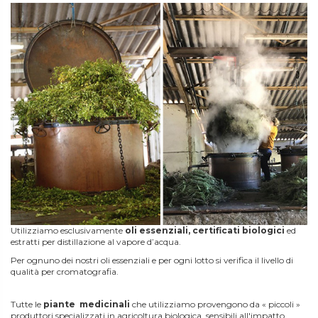
Utilizziamo esclusivamente
oli essenziali, certificati biologici
ed
estratti per distillazione al vapore d’acqua.
Per ognuno dei nostri oli essenziali e per ogni lotto si verifica il livello di
qualità per cromatografia.
Tutte le
piante medicinali
che utilizziamo provengono da « piccoli »
produttori specializzati in agricoltura biologica, sensibili all'impatto