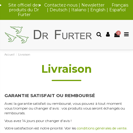
Site officiel des
Contactez-nous
|
Newsletter
Français
produits du Dr
|
Deutsch
|
Italiano
|
English
|
Español
Furter
0
Accueil
Livraison
Livraison
GARANTIE SATISFAIT OU REMBOURSÉ
Avec la garantie satisfait ou remboursé, vous pouvez à tout moment
vous tromper ou changer d’avis : vos produits vous seront échangés ou
remboursés.
Vous avez 14 jours pour changer d'avis !
Votre satisfaction est notre priorité. Voir les
conditions générales de vente
.